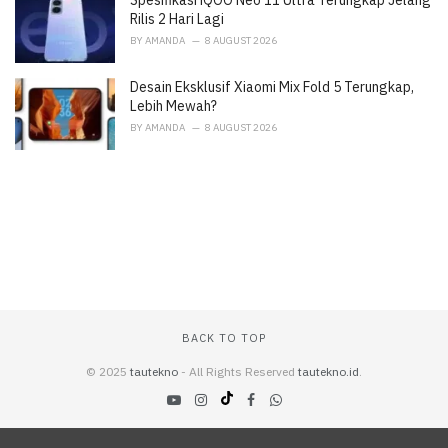
Spesifikasi iQOO Neo 11 Ultra Terungkap Jelang
Rilis 2 Hari Lagi
BY
AMANDA
8 AUGUST 2026
Desain Eksklusif Xiaomi Mix Fold 5 Terungkap,
Lebih Mewah?
BY
AMANDA
8 AUGUST 2026
BACK TO TOP
© 2025
tautekno
- All Rights Reserved
tautekno.id
.