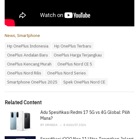
C
News
,
Smartphone
a
T
Hp OnePlus Indonesia
Hp OnePlus Terbaru
t
a
e
OnePlus Andalan Baru
OnePlus Harga Terjangkau
g
g
s
o
OnePlus Kencang Murah
OnePlus Nord CE 5
:
r
OnePlus Nord Rilis
OnePlus Nord Series
i
e
Smartphone OnePlus 2025
Spek OnePlus Nord CE
s
:
Related Content
Adu Spesifikasi Redmi 17 5G vs 4G Global: Pilih
Mana?
BY
AMANDA
8 AUGUST 2026