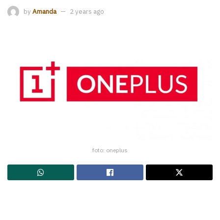
by
Amanda
2 years ago
foto: oneplus