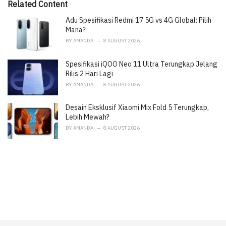
Related Content
s
:
Adu Spesifikasi Redmi 17 5G vs 4G Global: Pilih
Mana?
BY
AMANDA
8 AUGUST 2026
Spesifikasi iQOO Neo 11 Ultra Terungkap Jelang
Rilis 2 Hari Lagi
BY
AMANDA
8 AUGUST 2026
Desain Eksklusif Xiaomi Mix Fold 5 Terungkap,
Lebih Mewah?
BY
AMANDA
8 AUGUST 2026