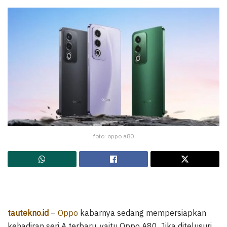
foto: oppo a80
tautekno.id
–
Oppo
kabarnya sedang mempersiapkan
kehadiran seri A terbaru, yaitu Oppo A80. Jika ditelusuri,