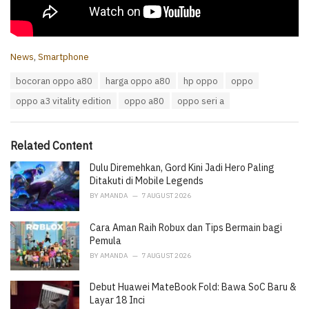
C
News
,
Smartphone
a
T
bocoran oppo a80
harga oppo a80
hp oppo
oppo
t
a
e
oppo a3 vitality edition
oppo a80
oppo seri a
g
g
s
o
:
r
i
Related Content
e
Dulu Diremehkan, Gord Kini Jadi Hero Paling
s
:
Ditakuti di Mobile Legends
BY
AMANDA
7 AUGUST 2026
Cara Aman Raih Robux dan Tips Bermain bagi
Pemula
BY
AMANDA
7 AUGUST 2026
Debut Huawei MateBook Fold: Bawa SoC Baru &
Layar 18 Inci