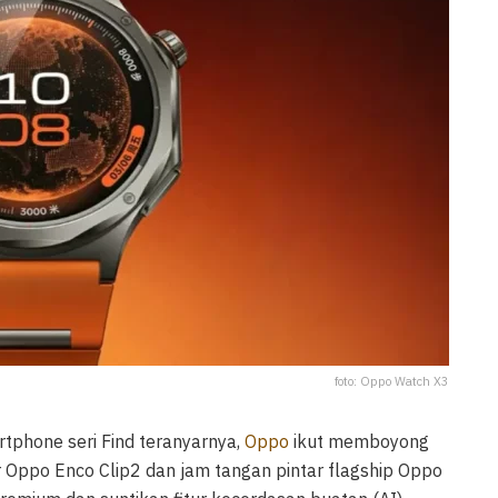
foto: Oppo Watch X3
phone seri Find teranyarnya,
Oppo
ikut memboyong
r Oppo Enco Clip2 dan jam tangan pintar flagship Oppo