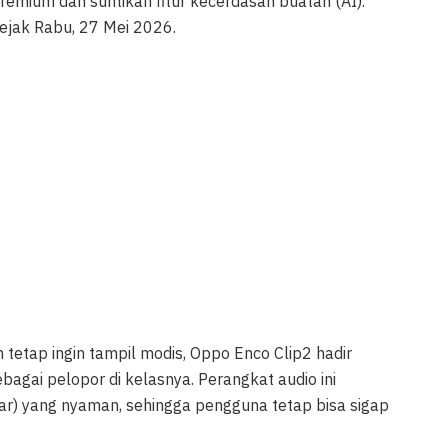
emium dan suntikan fitur kecerdasan buatan (AI).
sejak Rabu, 27 Mei 2026.
etap ingin tampil modis, Oppo Enco Clip2 hadir
bagai pelopor di kelasnya. Perangkat audio ini
) yang nyaman, sehingga pengguna tetap bisa sigap