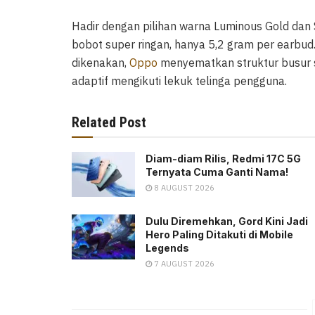
Hadir dengan pilihan warna Luminous Gold dan Sla
bobot super ringan, hanya 5,2 gram per earbu
dikenakan,
Oppo
menyematkan struktur busur s
adaptif mengikuti lekuk telinga pengguna.
Related Post
Diam-diam Rilis, Redmi 17C 5G
Ternyata Cuma Ganti Nama!
8 AUGUST 2026
Dulu Diremehkan, Gord Kini Jadi
Hero Paling Ditakuti di Mobile
Legends
7 AUGUST 2026