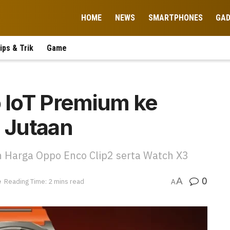
HOME
NEWS
SMARTPHONES
GA
ips & Trik
Game
 IoT Premium ke
2 Jutaan
n Harga Oppo Enco Clip2 serta Watch X3
0
A
e
Reading Time: 2 mins read
A