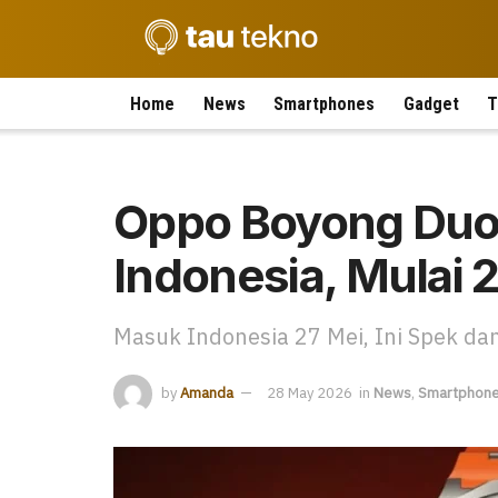
Home
News
Smartphones
Gadget
T
Oppo Boyong Duo
Indonesia, Mulai 
Masuk Indonesia 27 Mei, Ini Spek da
by
Amanda
28 May 2026
in
News
,
Smartphon