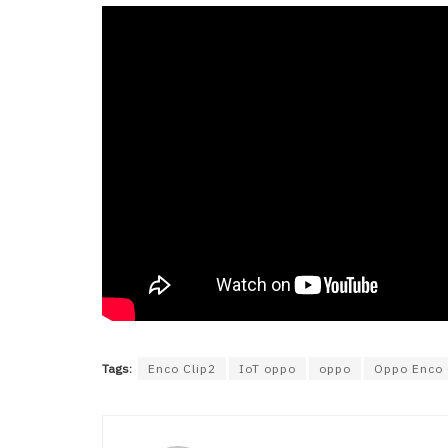
Tags:
Enco Clip2
IoT oppo
oppo
Oppo Enco 