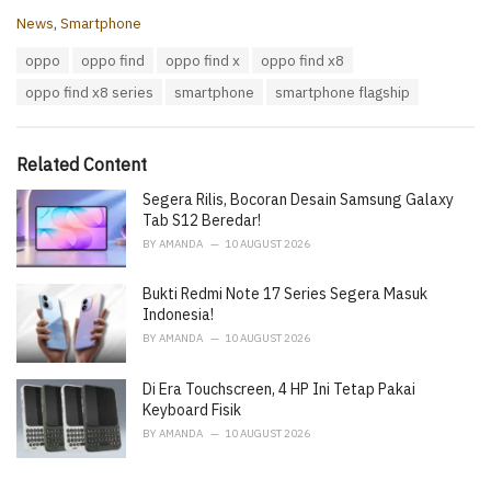
C
News
,
Smartphone
a
T
oppo
oppo find
oppo find x
oppo find x8
t
a
e
oppo find x8 series
smartphone
smartphone flagship
g
g
s
o
:
r
i
Related Content
e
Segera Rilis, Bocoran Desain Samsung Galaxy
s
:
Tab S12 Beredar!
BY
AMANDA
10 AUGUST 2026
Bukti Redmi Note 17 Series Segera Masuk
Indonesia!
BY
AMANDA
10 AUGUST 2026
Di Era Touchscreen, 4 HP Ini Tetap Pakai
Keyboard Fisik
BY
AMANDA
10 AUGUST 2026