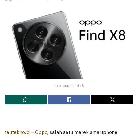
foto: oppo find x8
tautekno.id
–
Oppo
, salah satu merek smartphone