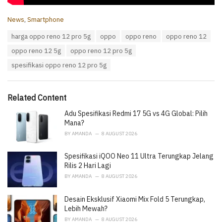
C
News
,
Smartphone
a
T
harga oppo reno 12 pro 5g
oppo
oppo reno
oppo reno 12
t
a
e
oppo reno 12 5g
oppo reno 12 pro 5g
g
g
s
o
spesifikasi oppo reno 12 pro 5g
:
r
i
e
Related Content
s
:
Adu Spesifikasi Redmi 17 5G vs 4G Global: Pilih
Mana?
BY
AMANDA
8 AUGUST 2026
Spesifikasi iQOO Neo 11 Ultra Terungkap Jelang
Rilis 2 Hari Lagi
BY
AMANDA
8 AUGUST 2026
Desain Eksklusif Xiaomi Mix Fold 5 Terungkap,
Lebih Mewah?
BY
AMANDA
8 AUGUST 2026