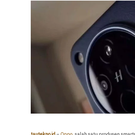
tautekno.id
–
Oppo
, salah satu produsen smar