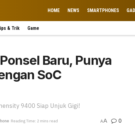
HOME
NEWS
SMARTPHONES
GA
ips & Trik
Game
 Ponsel Baru, Punya
dengan SoC
mensity 9400 Siap Unjuk Gigi!
0
A
phone
Reading Time: 2 mins read
A