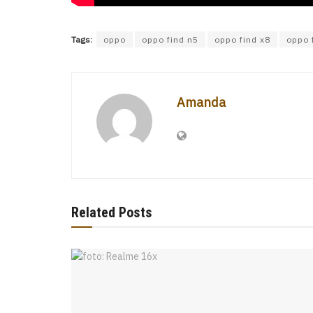
Tags:
oppo
oppo find n5
oppo find x8
oppo 
Amanda
Related Posts