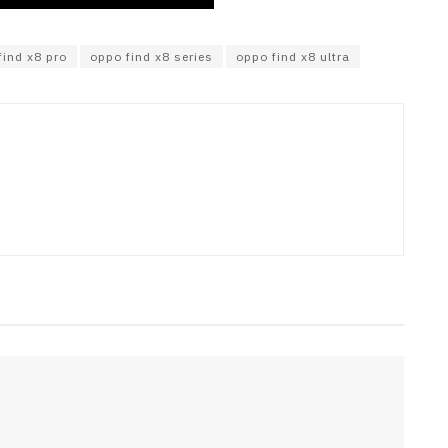
find x8 pro
oppo find x8 series
oppo find x8 ultra