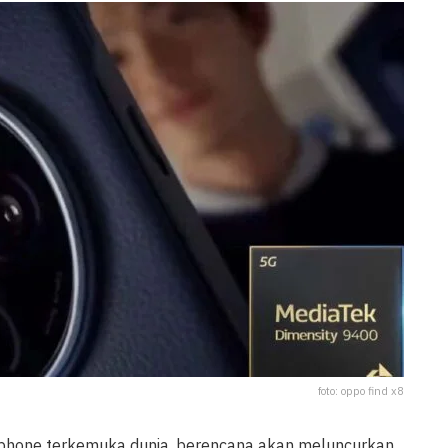
foto: oppo find x8
tphone terkemuka dunia, berencana akan meluncurkan