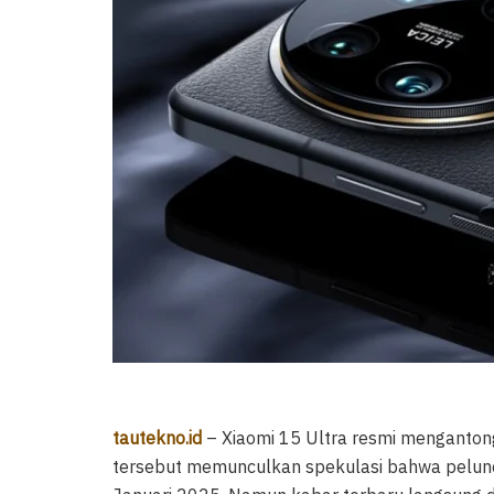
tautekno.id
– Xiaomi 15 Ultra resmi mengantongi 
tersebut memunculkan spekulasi bahwa pelunc