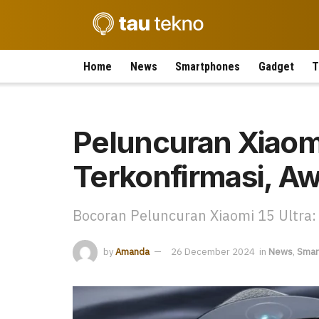
Home
News
Smartphones
Gadget
T
Peluncuran Xiaomi
Terkonfirmasi, A
Bocoran Peluncuran Xiaomi 15 Ultra: R
by
Amanda
26 December 2024
in
News
,
Smar