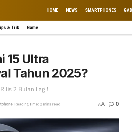
HOME
NEWS
SMARTPHONES
GA
ips & Trik
Game
 15 Ultra
wal Tahun 2025?
ilis 2 Bulan Lagi!
0
A
tphone
Reading Time: 2 mins read
A