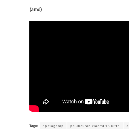
(amd)
Tags:
hp flagship
peluncuran xiaomi 15 ultra
s