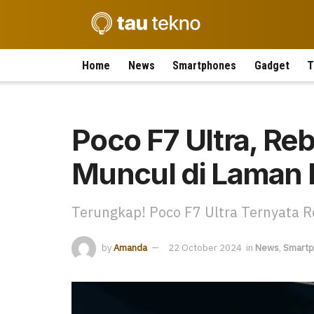
Home
News
Smartphones
Gadget
T
Poco F7 Ultra, R
Muncul di Laman 
Terungkap! Poco F7 Ultra Ternyata 
by
Amanda
22 October 2024
in
News
,
Smart