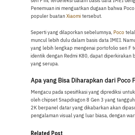
seri F ini, terdeteksi dalam basis data IMEI 
Penemuan ini menguatkan dugaan bahwa Poco F7
populer buatan
Xiaomi
tersebut.
Seperti yang dilaporkan sebelumnya,
Poco
tela
muncul lebih dulu dalam basis data IMEI. Nam
yang lebih lengkap mengenai portofolio seri 
identik dengan Redmi K80, dapat diperkirakan 
yang serupa.
Apa yang Bisa Diharapkan dari Poco F
Mengacu pada spesifikasi yang diprediksi untu
oleh chipset Snapdragon 8 Gen 3 yang tangguh
2K berpanel datar yang dikabarkan akan dipas
pengalaman visual yang luar biasa, dengan warn
Related Post