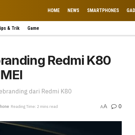
HOME
NEWS
SMARTPHONES
GA
ips & Trik
Game
ebranding Redmi K80
IMEI
Rebranding dari Redmi K80
0
A
phone
Reading Time: 2 mins read
A