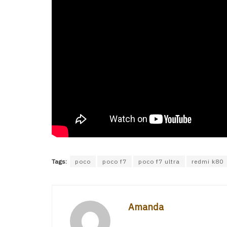
Tags:
poco
poco f7
poco f7 ultra
redmi k80
Amanda