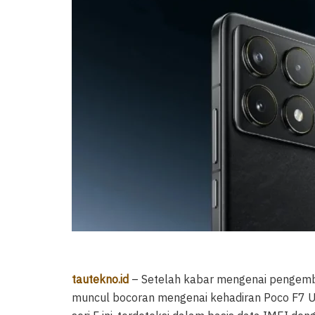
tautekno.id
– Setelah kabar mengenai pengem
muncul bocoran mengenai kehadiran Poco F7 Ult