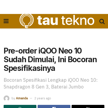
Pre-order iQOO Neo 10
Sudah Dimulai, Ini Bocoran
Spesifikasinya
Bocoran Spesifikasi Lengkap iQOO Neo 10:
Snapdragon 8 Gen 3, Baterai Jumbo
by
Amanda
2 years ago