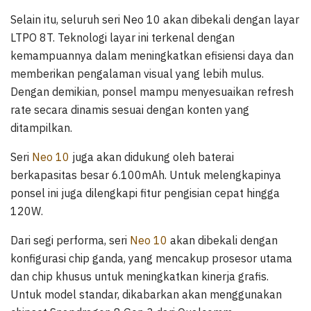
Selain itu, seluruh seri Neo 10 akan dibekali dengan layar
LTPO 8T. Teknologi layar ini terkenal dengan
kemampuannya dalam meningkatkan efisiensi daya dan
memberikan pengalaman visual yang lebih mulus.
Dengan demikian, ponsel mampu menyesuaikan refresh
rate secara dinamis sesuai dengan konten yang
ditampilkan.
Seri
Neo 10
juga akan didukung oleh baterai
berkapasitas besar 6.100mAh. Untuk melengkapinya
ponsel ini juga dilengkapi fitur pengisian cepat hingga
120W.
Dari segi performa, seri
Neo 10
akan dibekali dengan
konfigurasi chip ganda, yang mencakup prosesor utama
dan chip khusus untuk meningkatkan kinerja grafis.
Untuk model standar, dikabarkan akan menggunakan