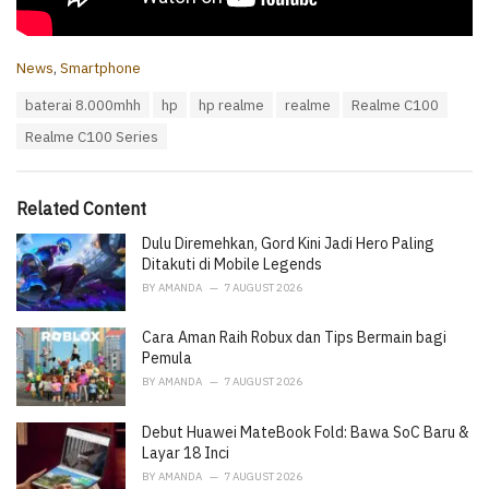
C
News
,
Smartphone
a
T
baterai 8.000mhh
hp
hp realme
realme
Realme C100
t
a
e
Realme C100 Series
g
g
s
o
:
r
i
Related Content
e
Dulu Diremehkan, Gord Kini Jadi Hero Paling
s
:
Ditakuti di Mobile Legends
BY
AMANDA
7 AUGUST 2026
Cara Aman Raih Robux dan Tips Bermain bagi
Pemula
BY
AMANDA
7 AUGUST 2026
Debut Huawei MateBook Fold: Bawa SoC Baru &
Layar 18 Inci
BY
AMANDA
7 AUGUST 2026