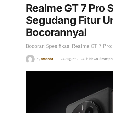
Realme GT 7 Pro 
Segudang Fitur Un
Bocorannya!
Bocoran Spesifikasi Realme GT 7 Pro:
by
Amanda
24 August 2024
in
News
,
Smartph