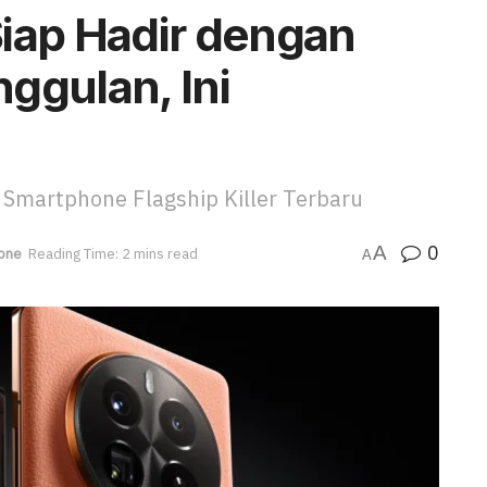
Siap Hadir dengan
ggulan, Ini
 Smartphone Flagship Killer Terbaru
0
A
one
Reading Time: 2 mins read
A