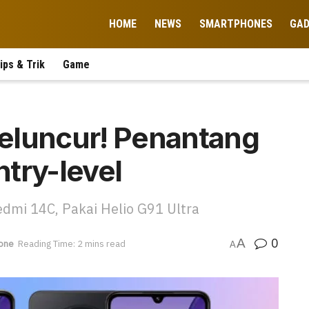
HOME
NEWS
SMARTPHONES
GA
ips & Trik
Game
eluncur! Penantang
try-level
edmi 14C, Pakai Helio G91 Ultra
0
A
one
Reading Time: 2 mins read
A