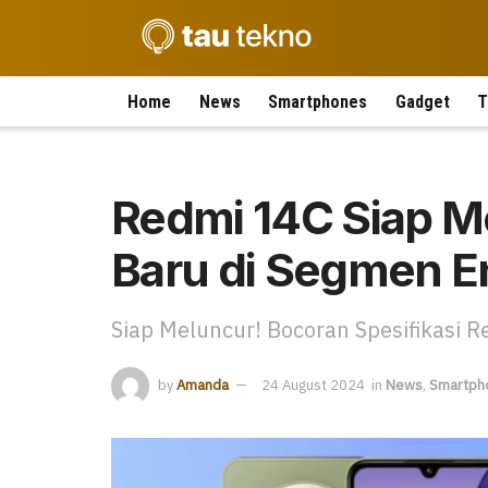
Home
News
Smartphones
Gadget
T
Redmi 14C Siap M
Baru di Segmen En
Siap Meluncur! Bocoran Spesifikasi R
by
Amanda
24 August 2024
in
News
,
Smartph