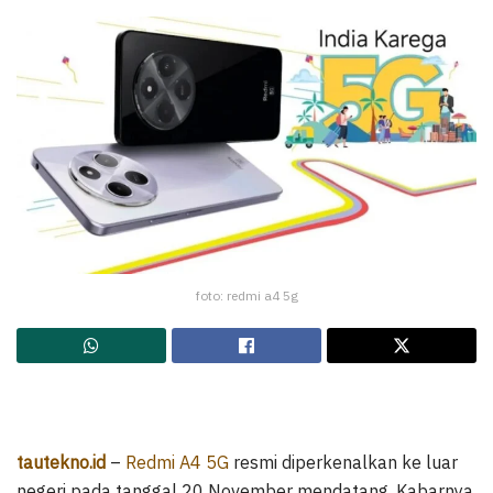
foto: redmi a4 5g
tautekno.id
–
Redmi A4 5G
resmi diperkenalkan ke luar
negeri pada tanggal 20 November mendatang. Kabarnya