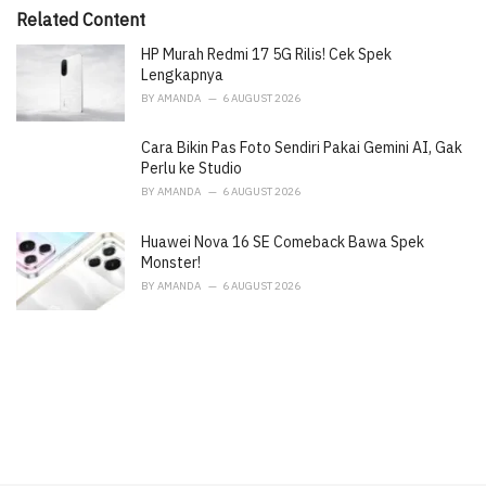
i
Related Content
e
HP Murah Redmi 17 5G Rilis! Cek Spek
s
:
Lengkapnya
BY
AMANDA
6 AUGUST 2026
Cara Bikin Pas Foto Sendiri Pakai Gemini AI, Gak
Perlu ke Studio
BY
AMANDA
6 AUGUST 2026
Huawei Nova 16 SE Comeback Bawa Spek
Monster!
BY
AMANDA
6 AUGUST 2026