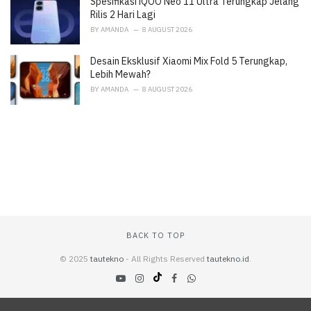
Spesifikasi iQOO Neo 11 Ultra Terungkap Jelang
Rilis 2 Hari Lagi
BY
AMANDA
8 AUGUST 2026
Desain Eksklusif Xiaomi Mix Fold 5 Terungkap,
Lebih Mewah?
BY
AMANDA
8 AUGUST 2026
BACK TO TOP
© 2025
tautekno
- All Rights Reserved
tautekno.id
.