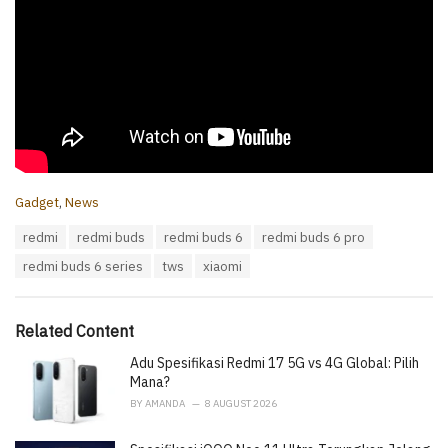
C
Gadget
,
News
a
T
redmi
redmi buds
redmi buds 6
redmi buds 6 pro
t
a
e
redmi buds 6 series
tws
xiaomi
g
g
s
o
:
r
i
Related Content
e
Adu Spesifikasi Redmi 17 5G vs 4G Global: Pilih
s
:
Mana?
BY
AMANDA
8 AUGUST 2026