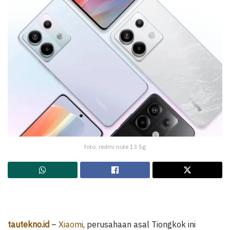
foto: redmi note 13 5g
tautekno.id
–
Xiaomi
, perusahaan asal Tiongkok ini