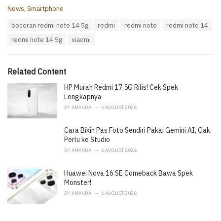
C
News
,
Smartphone
a
T
bocoran redmi note 14 5g
redmi
redmi note
redmi note 14
t
a
e
redmi note 14 5g
xiaomi
g
g
s
o
:
r
i
Related Content
e
HP Murah Redmi 17 5G Rilis! Cek Spek
s
:
Lengkapnya
BY
AMANDA
6 AUGUST 2026
Cara Bikin Pas Foto Sendiri Pakai Gemini AI, Gak
Perlu ke Studio
BY
AMANDA
6 AUGUST 2026
Huawei Nova 16 SE Comeback Bawa Spek
Monster!
BY
AMANDA
6 AUGUST 2026