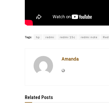
Tags:
hp
redmi
redmi 15c
redmi note
Red
Amanda
Related Posts