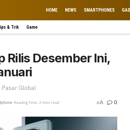
HOME
NEWS
SMARTPHONES
GA
ips & Trik
Game
 Rilis Desember Ini,
anuari
 Pasar Global
0
A
tphone
Reading Time: 2 mins read
A