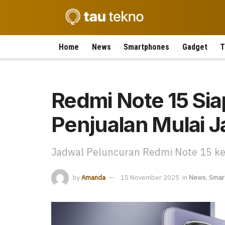
Home
News
Smartphones
Gadget
T
Redmi Note 15 Siap
Penjualan Mulai J
Jadwal Peluncuran Redmi Note 15 ke
by
Amanda
15 November 2025
in
News
,
Smar