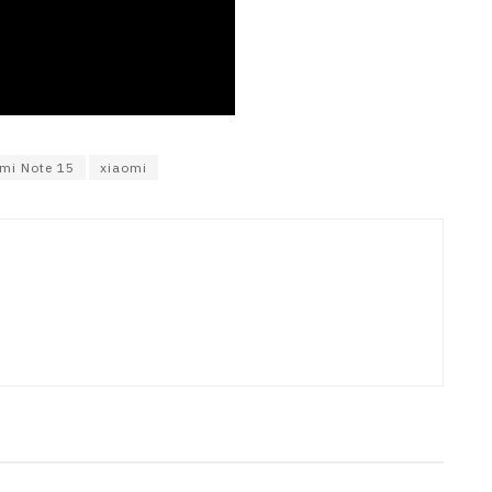
mi Note 15
xiaomi