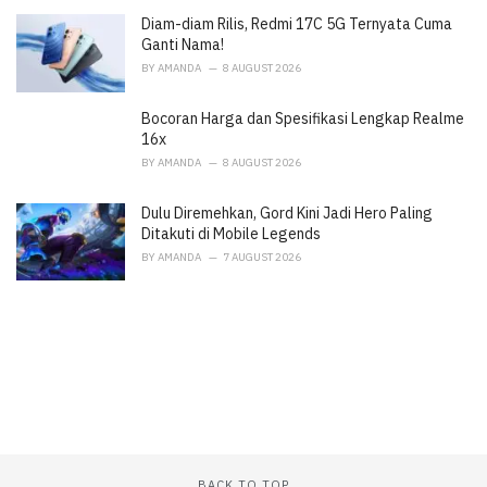
e
Diam-diam Rilis, Redmi 17C 5G Ternyata Cuma
s
:
Ganti Nama!
BY
AMANDA
8 AUGUST 2026
Bocoran Harga dan Spesifikasi Lengkap Realme
16x
BY
AMANDA
8 AUGUST 2026
Dulu Diremehkan, Gord Kini Jadi Hero Paling
Ditakuti di Mobile Legends
BY
AMANDA
7 AUGUST 2026
BACK TO TOP