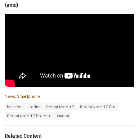
(amd)
C
News
,
Smartphone
a
T
hp redmi
redmi
Redmi Note 17
Redmi Note 17 Pro
t
a
e
Redmi Note 17 Pro Max
xiaomi
g
g
s
o
:
r
i
Related Content