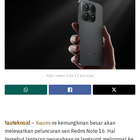
foto: redmi note 17 pro max
tautekno.id
–
Xiaomi
ini kemungkinan besar akan
melewatkan peluncuran seri Redmi Note 16. Hal
tersebut lantaran perusahaan ini langsung melompat ke