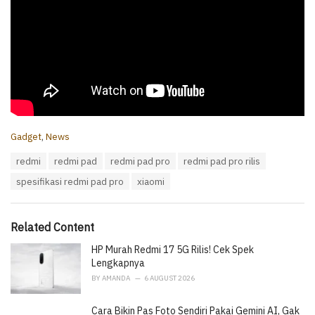
C
Gadget
,
News
a
T
redmi
redmi pad
redmi pad pro
redmi pad pro rilis
t
a
e
spesifikasi redmi pad pro
xiaomi
g
g
s
o
:
r
i
Related Content
e
HP Murah Redmi 17 5G Rilis! Cek Spek
s
:
Lengkapnya
BY
AMANDA
6 AUGUST 2026
Cara Bikin Pas Foto Sendiri Pakai Gemini AI, Gak