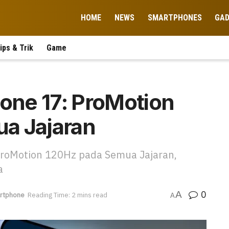
HOME
NEWS
SMARTPHONES
GA
ips & Trik
Game
hone 17: ProMotion
a Jajaran
ProMotion 120Hz pada Semua Jajaran,
a
0
A
rtphone
Reading Time: 2 mins read
A