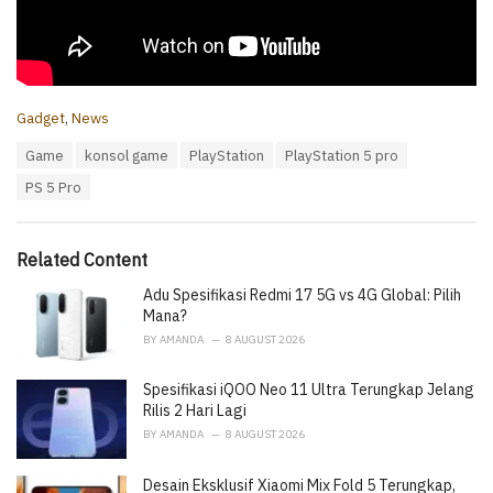
C
Gadget
,
News
a
T
Game
konsol game
PlayStation
PlayStation 5 pro
t
a
e
PS 5 Pro
g
g
s
o
:
r
i
Related Content
e
Adu Spesifikasi Redmi 17 5G vs 4G Global: Pilih
s
:
Mana?
BY
AMANDA
8 AUGUST 2026
Spesifikasi iQOO Neo 11 Ultra Terungkap Jelang
Rilis 2 Hari Lagi
BY
AMANDA
8 AUGUST 2026
Desain Eksklusif Xiaomi Mix Fold 5 Terungkap,