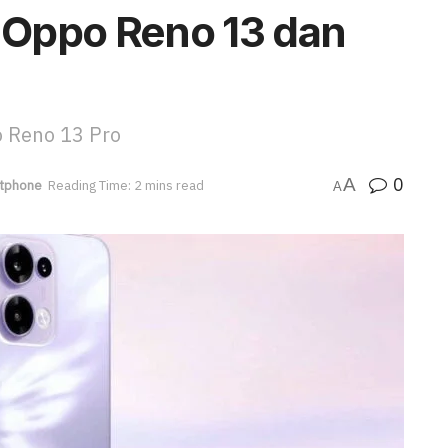
i Oppo Reno 13 dan
 Reno 13 Pro
0
A
tphone
Reading Time: 2 mins read
A