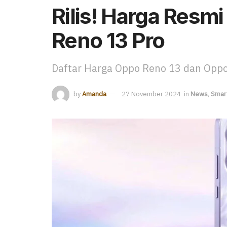
Rilis! Harga Resm
Reno 13 Pro
Daftar Harga Oppo Reno 13 dan Oppo
by
Amanda
27 November 2024
in
News
,
Smar