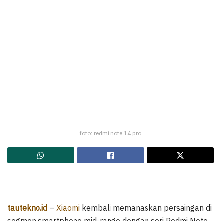
foto: redmi note 14 pro
tautekno.id
–
Xiaomi
kembali memanaskan persaingan di
segmen smartphone mid-range dengan seri Redmi Note