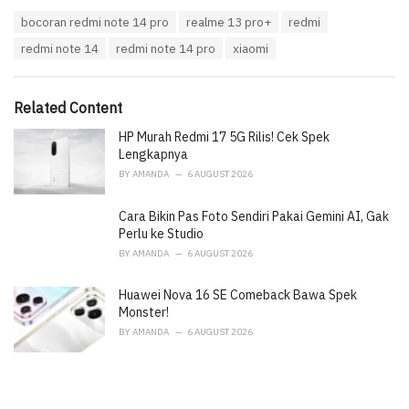
a
T
bocoran redmi note 14 pro
realme 13 pro+
redmi
t
a
e
redmi note 14
redmi note 14 pro
xiaomi
g
g
s
o
:
r
i
Related Content
e
HP Murah Redmi 17 5G Rilis! Cek Spek
s
:
Lengkapnya
BY
AMANDA
6 AUGUST 2026
Cara Bikin Pas Foto Sendiri Pakai Gemini AI, Gak
Perlu ke Studio
BY
AMANDA
6 AUGUST 2026
Huawei Nova 16 SE Comeback Bawa Spek
Monster!
BY
AMANDA
6 AUGUST 2026