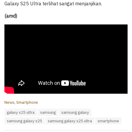
Galaxy S25 Ultra terlihat sangat menjanjikan.
(amd)
C
News
,
Smartphone
a
T
galaxy s25 ultra
samsung
samsung galaxy
t
a
e
samsung galaxy s25
samsung galaxy s25 ultra
smartphone
g
g
s
o