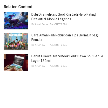
:
r
i
Related Content
e
Dulu Diremehkan, Gord Kini Jadi Hero Paling
s
:
Ditakuti di Mobile Legends
BY
AMANDA
7 AUGUST 2026
Cara Aman Raih Robux dan Tips Bermain bagi
Pemula
BY
AMANDA
7 AUGUST 2026
Debut Huawei MateBook Fold: Bawa SoC Baru &
Layar 18 Inci
BY
AMANDA
7 AUGUST 2026