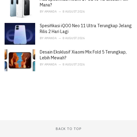
:
Mana?
BY
AMANDA
8 AUGUST 2026
Spesifikasi iQOO Neo 11 Ultra Terungkap Jelang
Rilis 2 Hari Lagi
BY
AMANDA
8 AUGUST 2026
Desain Eksklusif Xiaomi Mix Fold 5 Terungkap,
Lebih Mewah?
BY
AMANDA
8 AUGUST 2026
BACK TO TOP