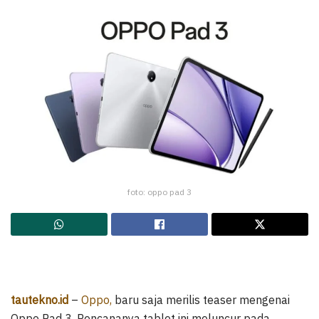
foto: oppo pad 3
tautekno.id
–
Oppo,
baru saja merilis teaser mengenai
Oppo Pad 3. Rencananya tablet ini meluncur pada