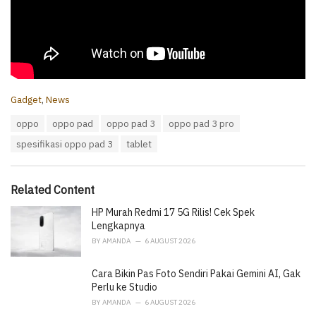
C
Gadget
,
News
a
T
oppo
oppo pad
oppo pad 3
oppo pad 3 pro
t
a
e
spesifikasi oppo pad 3
tablet
g
g
s
o
:
r
i
Related Content
e
HP Murah Redmi 17 5G Rilis! Cek Spek
s
:
Lengkapnya
BY
AMANDA
6 AUGUST 2026
Cara Bikin Pas Foto Sendiri Pakai Gemini AI, Gak
Perlu ke Studio
BY
AMANDA
6 AUGUST 2026