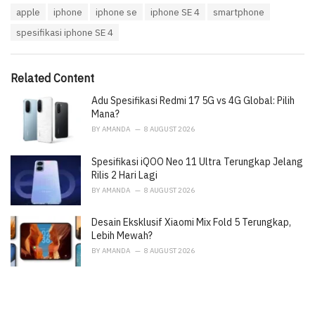
T
apple
iphone
iphone se
iphone SE 4
smartphone
t
a
e
spesifikasi iphone SE 4
g
g
s
o
:
r
i
Related Content
e
Adu Spesifikasi Redmi 17 5G vs 4G Global: Pilih
s
:
Mana?
BY
AMANDA
8 AUGUST 2026
Spesifikasi iQOO Neo 11 Ultra Terungkap Jelang
Rilis 2 Hari Lagi
BY
AMANDA
8 AUGUST 2026
Desain Eksklusif Xiaomi Mix Fold 5 Terungkap,
Lebih Mewah?
BY
AMANDA
8 AUGUST 2026