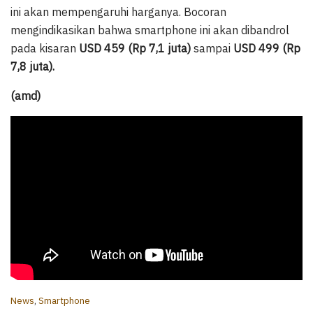
ini akan mempengaruhi harganya. Bocoran
mengindikasikan bahwa smartphone ini akan dibandrol
pada kisaran
USD 459 (Rp 7,1 juta)
sampai
USD 499 (Rp
7,8 juta).
(amd)
C
News
,
Smartphone
a