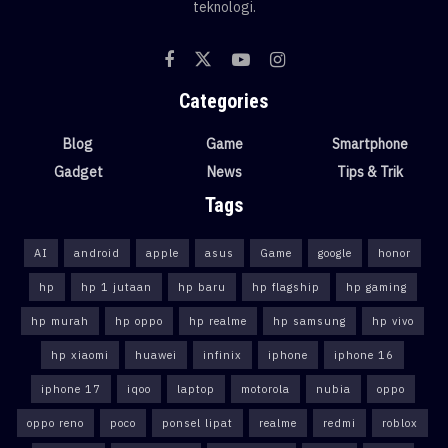
teknologi.
Categories
Blog
Game
Smartphone
Gadget
News
Tips & Trik
Tags
AI
android
apple
asus
Game
google
honor
hp
hp 1 jutaan
hp baru
hp flagship
hp gaming
hp murah
hp oppo
hp realme
hp samsung
hp vivo
hp xiaomi
huawei
infinix
iphone
iphone 16
iphone 17
iqoo
laptop
motorola
nubia
oppo
oppo reno
poco
ponsel lipat
realme
redmi
roblox