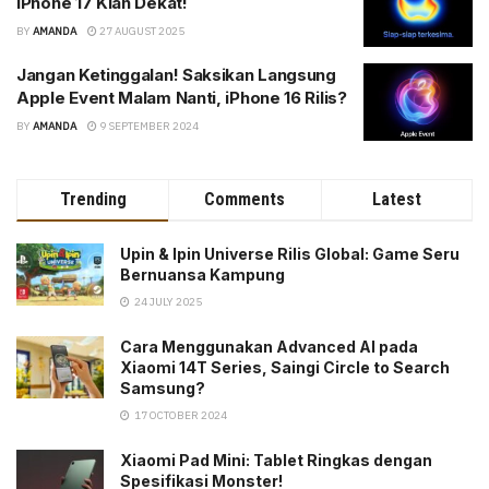
iPhone 17 Kian Dekat!
BY
AMANDA
27 AUGUST 2025
Jangan Ketinggalan! Saksikan Langsung
Apple Event Malam Nanti, iPhone 16 Rilis?
BY
AMANDA
9 SEPTEMBER 2024
Trending
Comments
Latest
Upin & Ipin Universe Rilis Global: Game Seru
Bernuansa Kampung
24 JULY 2025
Cara Menggunakan Advanced AI pada
Xiaomi 14T Series, Saingi Circle to Search
Samsung?
17 OCTOBER 2024
Xiaomi Pad Mini: Tablet Ringkas dengan
Spesifikasi Monster!