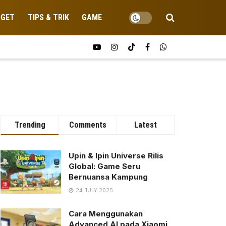
DGET
TIPS & TRIK
GAME
Trending
Comments
Latest
Upin & Ipin Universe Rilis
Global: Game Seru
Bernuansa Kampung
24 JULY 2025
Cara Menggunakan
Advanced AI pada Xiaomi