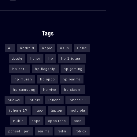
Tags
AI
android
apple
asus
Game
google
honor
hp
hp 1 jutaan
hp baru
hp flagship
hp gaming
hp murah
hp oppo
hp realme
hp samsung
hp vivo
hp xiaomi
huawei
infinix
iphone
iphone 16
iphone 17
iqoo
laptop
motorola
nubia
oppo
oppo reno
poco
ponsel lipat
realme
redmi
roblox