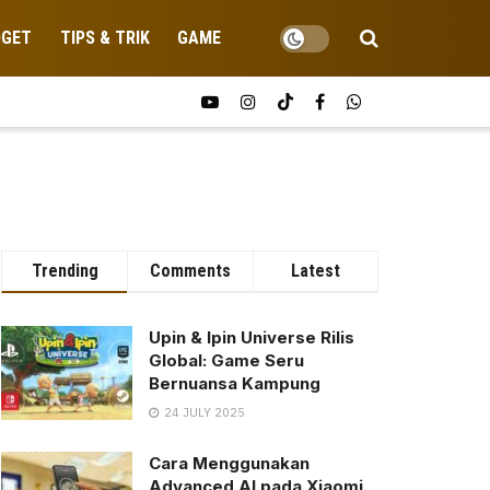
DGET
TIPS & TRIK
GAME
Trending
Comments
Latest
Upin & Ipin Universe Rilis
Global: Game Seru
Bernuansa Kampung
24 JULY 2025
Cara Menggunakan
Advanced AI pada Xiaomi