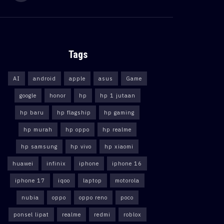
Tags
AI
android
apple
asus
Game
google
honor
hp
hp 1 jutaan
hp baru
hp flagship
hp gaming
hp murah
hp oppo
hp realme
hp samsung
hp vivo
hp xiaomi
huawei
infinix
iphone
iphone 16
iphone 17
iqoo
laptop
motorola
nubia
oppo
oppo reno
poco
ponsel lipat
realme
redmi
roblox