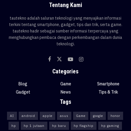
Tentang Kami
tautekno adalah saluran teknologi yang menyajikan informasi
terkini tentang smartphone, gadget, tips dan trik, serta game.
tautekno hadir sebagai sumber informasi terpercaya yang
menghubungkan pembaca dengan perkembangan dalam dunia
teknologi.
Categories
Blog
Game
Smartphone
Gadget
News
Tips & Trik
Tags
AI
android
apple
asus
Game
google
honor
hp
hp 1 jutaan
hp baru
hp flagship
hp gaming