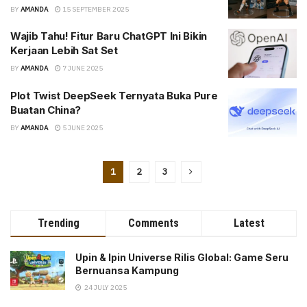
BY
AMANDA
15 SEPTEMBER 2025
Wajib Tahu! Fitur Baru ChatGPT Ini Bikin
Kerjaan Lebih Sat Set
BY
AMANDA
7 JUNE 2025
Plot Twist DeepSeek Ternyata Buka Pure
Buatan China?
BY
AMANDA
5 JUNE 2025
1
2
3
Trending
Comments
Latest
Upin & Ipin Universe Rilis Global: Game Seru
Bernuansa Kampung
24 JULY 2025