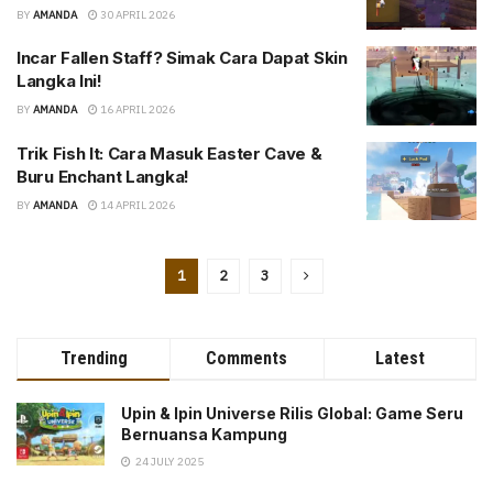
BY
AMANDA
30 APRIL 2026
Incar Fallen Staff? Simak Cara Dapat Skin
Langka Ini!
BY
AMANDA
16 APRIL 2026
Trik Fish It: Cara Masuk Easter Cave &
Buru Enchant Langka!
BY
AMANDA
14 APRIL 2026
1
2
3
Trending
Comments
Latest
Upin & Ipin Universe Rilis Global: Game Seru
Bernuansa Kampung
24 JULY 2025