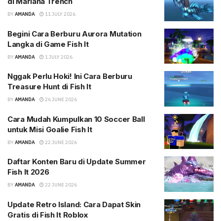
di Mariana Trench
BY
AMANDA
11 JULY 2026
Begini Cara Berburu Aurora Mutation
Langka di Game Fish It
BY
AMANDA
1 JULY 2026
Nggak Perlu Hoki! Ini Cara Berburu
Treasure Hunt di Fish It
BY
AMANDA
26 JUNE 2026
Cara Mudah Kumpulkan 10 Soccer Ball
untuk Misi Goalie Fish It
BY
AMANDA
22 JUNE 2026
Daftar Konten Baru di Update Summer
Fish It 2026
BY
AMANDA
22 JUNE 2026
Update Retro Island: Cara Dapat Skin
Gratis di Fish It Roblox