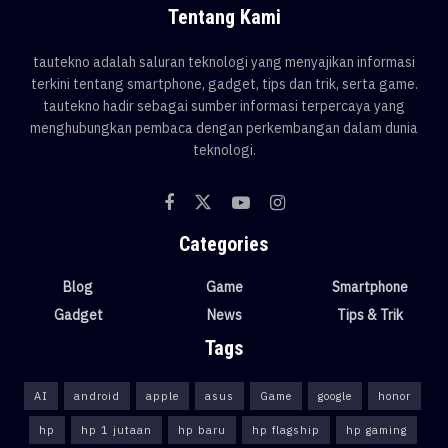
Tentang Kami
tautekno adalah saluran teknologi yang menyajikan informasi
terkini tentang smartphone, gadget, tips dan trik, serta game.
tautekno hadir sebagai sumber informasi terpercaya yang
menghubungkan pembaca dengan perkembangan dalam dunia
teknologi.
Categories
Blog
Game
Smartphone
Gadget
News
Tips & Trik
Tags
AI
android
apple
asus
Game
google
honor
hp
hp 1 jutaan
hp baru
hp flagship
hp gaming