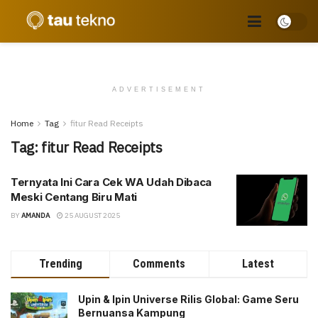
ADVERTISEMENT
Home
Tag
fitur Read Receipts
Tag:
fitur Read Receipts
Ternyata Ini Cara Cek WA Udah Dibaca
Meski Centang Biru Mati
BY
AMANDA
25 AUGUST 2025
Trending
Comments
Latest
Upin & Ipin Universe Rilis Global: Game Seru
Bernuansa Kampung