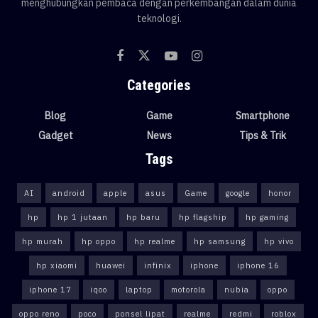
menghubungkan pembaca dengan perkembangan dalam dunia
teknologi.
Categories
Blog
Game
Smartphone
Gadget
News
Tips & Trik
Tags
AI
android
apple
asus
Game
google
honor
hp
hp 1 jutaan
hp baru
hp flagship
hp gaming
hp murah
hp oppo
hp realme
hp samsung
hp vivo
hp xiaomi
huawei
infinix
iphone
iphone 16
iphone 17
iqoo
laptop
motorola
nubia
oppo
oppo reno
poco
ponsel lipat
realme
redmi
roblox