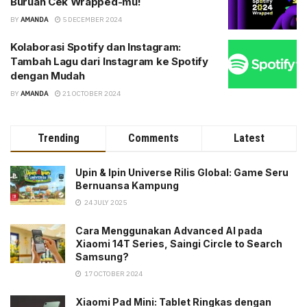
Buruan Cek Wrapped-mu!
BY
AMANDA
5 DECEMBER 2024
Kolaborasi Spotify dan Instagram:
Tambah Lagu dari Instagram ke Spotify
dengan Mudah
BY
AMANDA
21 OCTOBER 2024
Trending
Comments
Latest
Upin & Ipin Universe Rilis Global: Game Seru
Bernuansa Kampung
24 JULY 2025
Cara Menggunakan Advanced AI pada
Xiaomi 14T Series, Saingi Circle to Search
Samsung?
17 OCTOBER 2024
Xiaomi Pad Mini: Tablet Ringkas dengan