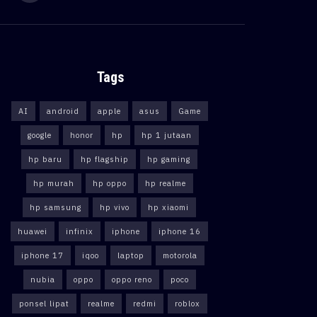
Tags
AI
android
apple
asus
Game
google
honor
hp
hp 1 jutaan
hp baru
hp flagship
hp gaming
hp murah
hp oppo
hp realme
hp samsung
hp vivo
hp xiaomi
huawei
infinix
iphone
iphone 16
iphone 17
iqoo
laptop
motorola
nubia
oppo
oppo reno
poco
ponsel lipat
realme
redmi
roblox