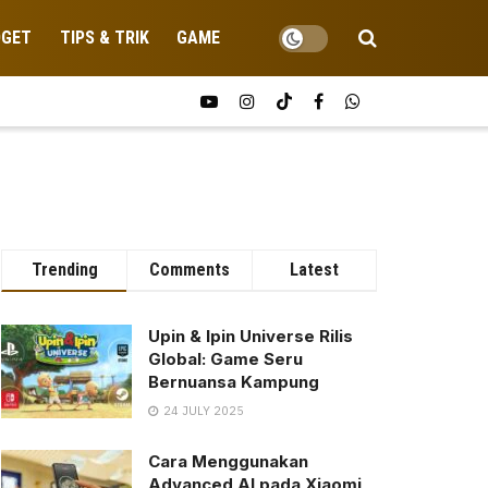
DGET
TIPS & TRIK
GAME
Trending
Comments
Latest
Upin & Ipin Universe Rilis
Global: Game Seru
Bernuansa Kampung
24 JULY 2025
Cara Menggunakan
Advanced AI pada Xiaomi