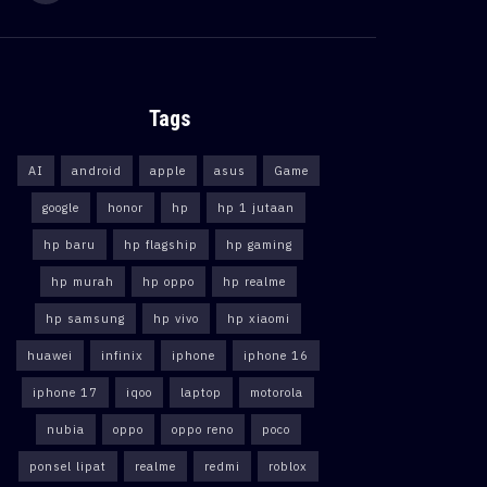
Tags
AI
android
apple
asus
Game
google
honor
hp
hp 1 jutaan
hp baru
hp flagship
hp gaming
hp murah
hp oppo
hp realme
hp samsung
hp vivo
hp xiaomi
huawei
infinix
iphone
iphone 16
iphone 17
iqoo
laptop
motorola
nubia
oppo
oppo reno
poco
ponsel lipat
realme
redmi
roblox