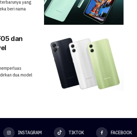
 terbarunya yang
eka beri nama
F05 dan
el
 memperluas
dirkan dua model
INSTAGRAM
TIKTOK
FACEBOOK