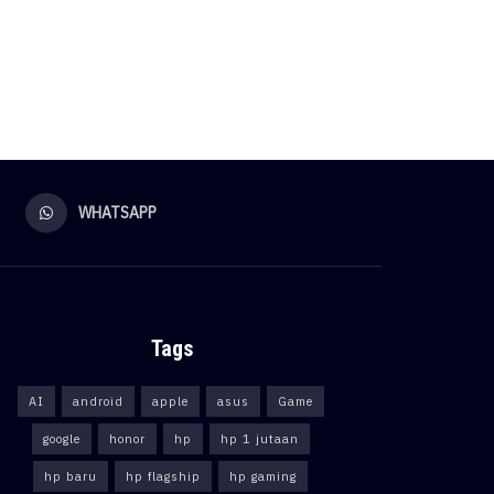
WHATSAPP
Tags
AI
android
apple
asus
Game
google
honor
hp
hp 1 jutaan
hp baru
hp flagship
hp gaming