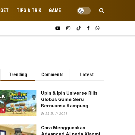
DGET
TIPS & TRIK
GAME
Trending
Comments
Latest
Upin & Ipin Universe Rilis
Global: Game Seru
Bernuansa Kampung
24 JULY 2025
Cara Menggunakan
Advanced AI pada Xiaomi