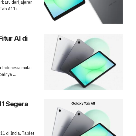
baru dari jajaran
 Tab A11+
tur AI di
i Indonesia mulai
alnya ...
11 Segera
1 di India. Tablet