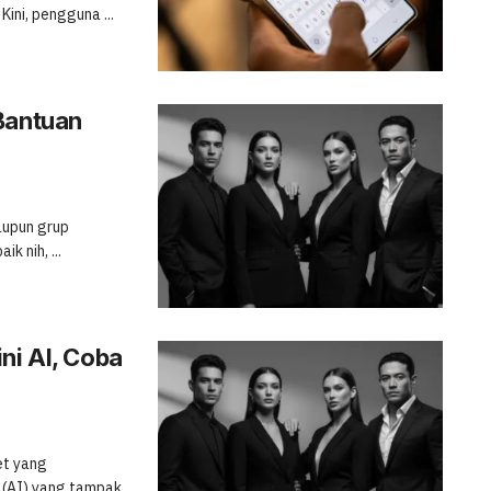
ini, pengguna ...
Bantuan
aupun grup
k nih, ...
ni AI, Coba
et yang
 (AI) yang tampak