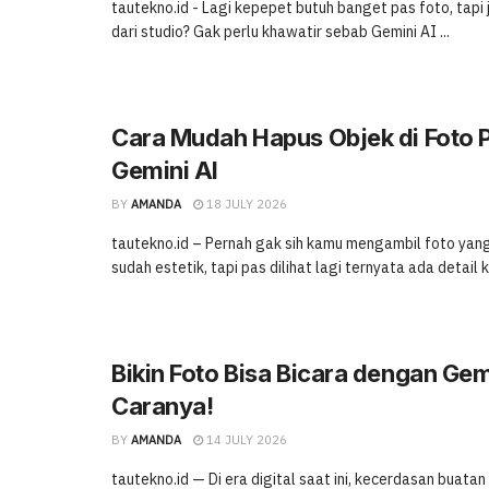
tautekno.id - Lagi kepepet butuh banget pas foto, tapi 
dari studio? Gak perlu khawatir sebab Gemini AI ...
Cara Mudah Hapus Objek di Foto 
Gemini AI
BY
AMANDA
18 JULY 2026
tautekno.id – Pernah gak sih kamu mengambil foto ya
sudah estetik, tapi pas dilihat lagi ternyata ada detail kec
Bikin Foto Bisa Bicara dengan Gemin
Caranya!
BY
AMANDA
14 JULY 2026
tautekno.id — Di era digital saat ini, kecerdasan buatan 