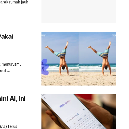
jarak rumah jauh
Pakai
ng menurutmu
il ...
i AI, Ini
(AI) terus