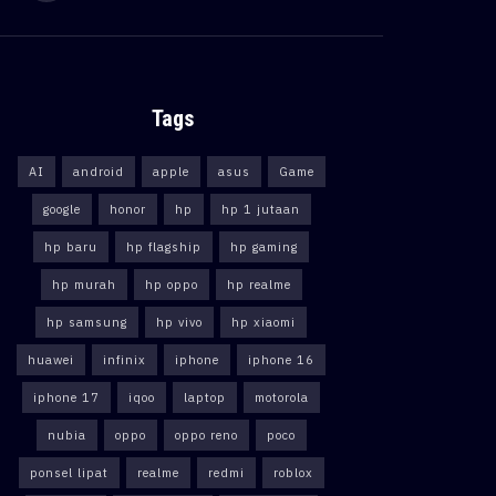
Tags
AI
android
apple
asus
Game
google
honor
hp
hp 1 jutaan
hp baru
hp flagship
hp gaming
hp murah
hp oppo
hp realme
hp samsung
hp vivo
hp xiaomi
huawei
infinix
iphone
iphone 16
iphone 17
iqoo
laptop
motorola
nubia
oppo
oppo reno
poco
ponsel lipat
realme
redmi
roblox