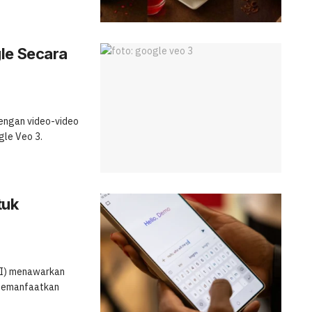
le Secara
dengan video-video
le Veo 3.
tuk
AI) menawarkan
 memanfaatkan