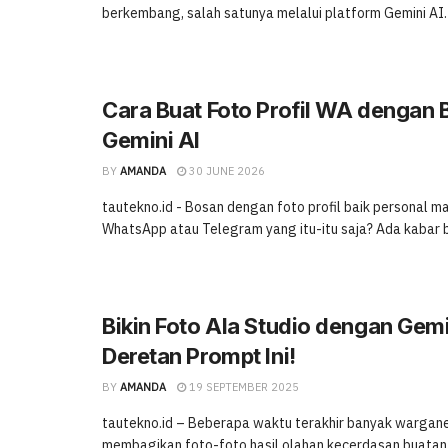
berkembang, salah satunya melalui platform Gemini AI. K
Cara Buat Foto Profil WA dengan 
Gemini AI
BY
AMANDA
30 JUNE 2026
tautekno.id - Bosan dengan foto profil baik personal m
WhatsApp atau Telegram yang itu-itu saja? Ada kabar bai
Bikin Foto Ala Studio dengan Gemi
Deretan Prompt Ini!
BY
AMANDA
19 SEPTEMBER 2025
tautekno.id – Beberapa waktu terakhir banyak wargan
membagikan foto-foto hasil olahan kecerdasan buatan