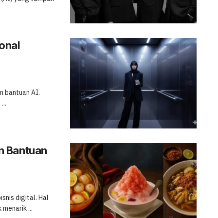
ional
an bantuan AI.
...
n Bantuan
snis digital. Hal
menarik ...