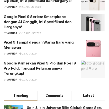
Dipesan, Ini Spesifikasi dan Harganya!
BY
AMANDA
15 AUGUST 2024
Google Pixel 9 Series: Smartphone
dengan AI Canggih, Ini Spesifikasi dan
Harganya!
BY
AMANDA
15 AUGUST 2024
Pixel 9 Tampil dengan Warna Baru yang
Menawan
BY
AMANDA
23 JULY 2024
Google Pamerkan Pixel 9 Pro dan Pixel 9
Pro Fold, Tanggal Peluncurannya
Terungkap!
BY
AMANDA
19 JULY 2024
Trending
Comments
Latest
Upin & Ipin Universe Rilis Global: Game Seru