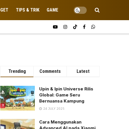
DGET
TIPS & TRIK
GAME
Trending
Comments
Latest
Upin & Ipin Universe Rilis
Global: Game Seru
Bernuansa Kampung
24 JULY 2025
Cara Menggunakan
Advanced AI pada Xiaomi