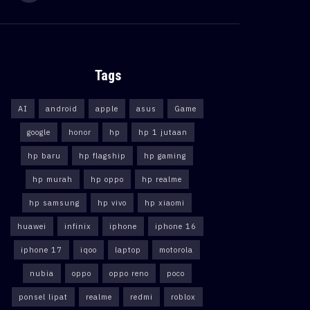
Tags
AI
android
apple
asus
Game
google
honor
hp
hp 1 jutaan
hp baru
hp flagship
hp gaming
hp murah
hp oppo
hp realme
hp samsung
hp vivo
hp xiaomi
huawei
infinix
iphone
iphone 16
iphone 17
iqoo
laptop
motorola
nubia
oppo
oppo reno
poco
ponsel lipat
realme
redmi
roblox