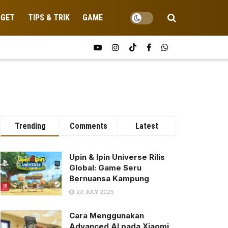
DGET
TIPS & TRIK
GAME
Trending
Comments
Latest
Upin & Ipin Universe Rilis
Global: Game Seru
Bernuansa Kampung
24 JULY 2025
Cara Menggunakan
Advanced AI pada Xiaomi