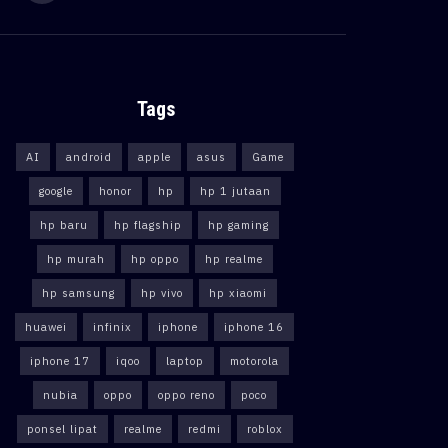
Tags
AI
android
apple
asus
Game
google
honor
hp
hp 1 jutaan
hp baru
hp flagship
hp gaming
hp murah
hp oppo
hp realme
hp samsung
hp vivo
hp xiaomi
huawei
infinix
iphone
iphone 16
iphone 17
iqoo
laptop
motorola
nubia
oppo
oppo reno
poco
ponsel lipat
realme
redmi
roblox