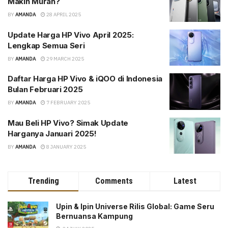
Makin Murah?
BY
AMANDA
28 APRIL 2025
Update Harga HP Vivo April 2025:
Lengkap Semua Seri
BY
AMANDA
29 MARCH 2025
Daftar Harga HP Vivo & iQOO di Indonesia
Bulan Februari 2025
BY
AMANDA
7 FEBRUARY 2025
Mau Beli HP Vivo? Simak Update
Harganya Januari 2025!
BY
AMANDA
8 JANUARY 2025
Trending
Comments
Latest
Upin & Ipin Universe Rilis Global: Game Seru
Bernuansa Kampung