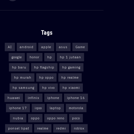
Tags
AI
android
apple
asus
Game
google
honor
hp
hp 1 jutaan
hp baru
hp flagship
hp gaming
hp murah
hp oppo
hp realme
hp samsung
hp vivo
hp xiaomi
huawei
infinix
iphone
iphone 16
iphone 17
iqoo
laptop
motorola
nubia
oppo
oppo reno
poco
ponsel lipat
realme
redmi
roblox