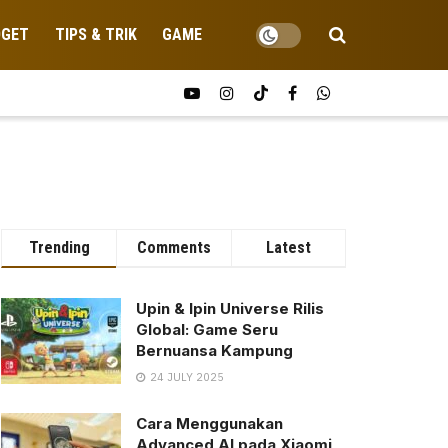
DGET
TIPS & TRIK
GAME
Trending
Comments
Latest
Upin & Ipin Universe Rilis
Global: Game Seru
Bernuansa Kampung
24 JULY 2025
Cara Menggunakan
Advanced AI pada Xiaomi