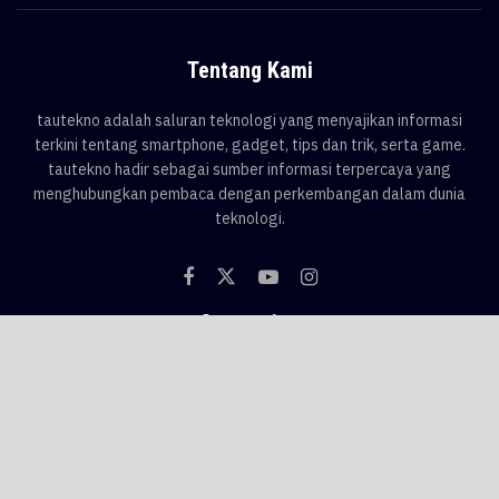
Tentang Kami
tautekno adalah saluran teknologi yang menyajikan informasi
terkini tentang smartphone, gadget, tips dan trik, serta game.
tautekno hadir sebagai sumber informasi terpercaya yang
menghubungkan pembaca dengan perkembangan dalam dunia
teknologi.
Categories
Blog
Game
Smartphone
Gadget
News
Tips & Trik
Tags
AI
android
apple
asus
Game
google
honor