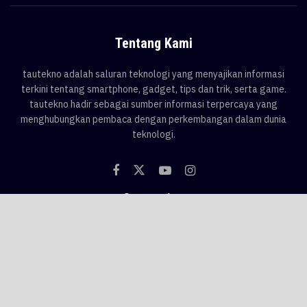
Tentang Kami
tautekno adalah saluran teknologi yang menyajikan informasi
terkini tentang smartphone, gadget, tips dan trik, serta game.
tautekno hadir sebagai sumber informasi terpercaya yang
menghubungkan pembaca dengan perkembangan dalam dunia
teknologi.
Categories
Blog
Game
Smartphone
Gadget
News
Tips & Trik
Tags
AI
android
apple
asus
Game
google
honor