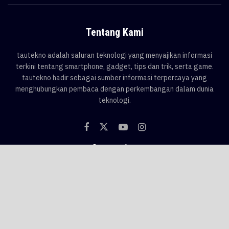
Tentang Kami
tautekno adalah saluran teknologi yang menyajikan informasi
terkini tentang smartphone, gadget, tips dan trik, serta game.
tautekno hadir sebagai sumber informasi terpercaya yang
menghubungkan pembaca dengan perkembangan dalam dunia
teknologi.
Categories
Blog
Game
Smartphone
Gadget
News
Tips & Trik
Tags
AI
android
apple
asus
Game
google
honor