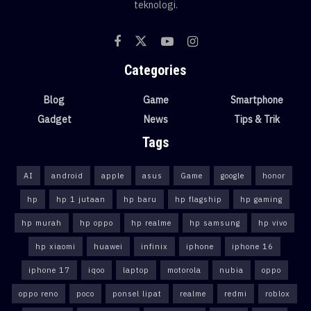
teknologi.
Categories
Blog
Game
Smartphone
Gadget
News
Tips & Trik
Tags
AI
android
apple
asus
Game
google
honor
hp
hp 1 jutaan
hp baru
hp flagship
hp gaming
hp murah
hp oppo
hp realme
hp samsung
hp vivo
hp xiaomi
huawei
infinix
iphone
iphone 16
iphone 17
iqoo
laptop
motorola
nubia
oppo
oppo reno
poco
ponsel lipat
realme
redmi
roblox