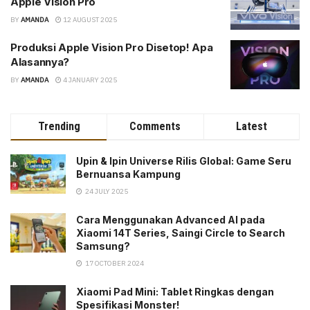
Apple Vision Pro
BY
AMANDA
12 AUGUST 2025
Produksi Apple Vision Pro Disetop! Apa
Alasannya?
BY
AMANDA
4 JANUARY 2025
Trending
Comments
Latest
Upin & Ipin Universe Rilis Global: Game Seru
Bernuansa Kampung
24 JULY 2025
Cara Menggunakan Advanced AI pada
Xiaomi 14T Series, Saingi Circle to Search
Samsung?
17 OCTOBER 2024
Xiaomi Pad Mini: Tablet Ringkas dengan
Spesifikasi Monster!