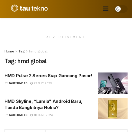
ADVERTISEMENT
Home
Tag
hmd global
Tag:
hmd global
HMD Pulse 2 Series Siap Guncang Pasar!
BY
TAUTEKNO.ID
22 JULY 2025
HMD Skyline, “Lumia” Android Baru,
Tanda Bangkitnya Nokia?
BY
TAUTEKNO.ID
18 JUNE 2024