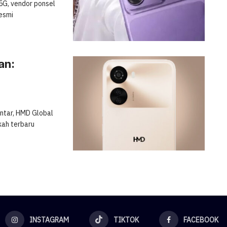
5G, vendor ponsel
resmi
an:
intar, HMD Global
kah terbaru
INSTAGRAM
TIKTOK
FACEBOOK