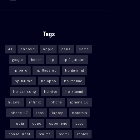
Tags
AI
android
apple
asus
Game
google
honor
hp
hp 1 jutaan
hp baru
hp flagship
hp gaming
hp murah
hp oppo
hp realme
hp samsung
hp vivo
hp xiaomi
huawei
infinix
iphone
iphone 16
iphone 17
iqoo
laptop
motorola
nubia
oppo
oppo reno
poco
ponsel lipat
realme
redmi
roblox