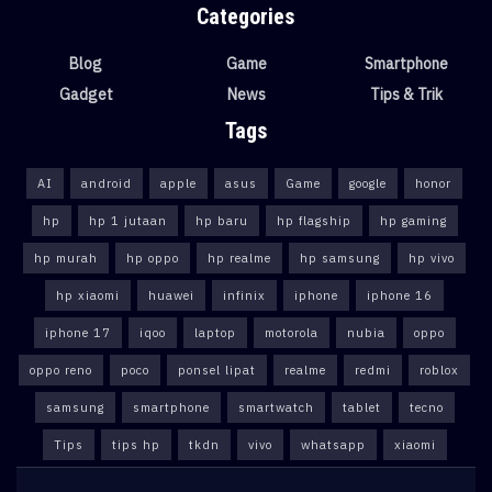
Categories
Blog
Game
Smartphone
Gadget
News
Tips & Trik
Tags
AI
android
apple
asus
Game
google
honor
hp
hp 1 jutaan
hp baru
hp flagship
hp gaming
hp murah
hp oppo
hp realme
hp samsung
hp vivo
hp xiaomi
huawei
infinix
iphone
iphone 16
iphone 17
iqoo
laptop
motorola
nubia
oppo
oppo reno
poco
ponsel lipat
realme
redmi
roblox
samsung
smartphone
smartwatch
tablet
tecno
Tips
tips hp
tkdn
vivo
whatsapp
xiaomi